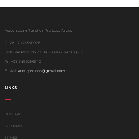
Associazione Turistica Pro Loco Arbus
P.IVA: 01474530928
Sede: Via Repubblica, 40 - 09031 Arbus (SU)
Tel: +39 3496296942
E-Mail:
arbusproloco@gmail.com
LINKS
HOMEPAGE
CHI SIAMO
SERVIZI