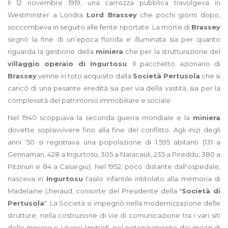
Il 12 novembre 1919, una carrozza pubblica travolgeva in
Westminster a Londra
Lord Brassey
che pochi giorni dopo,
soccombeva in seguito alle ferite riportate. La morte di
Brassey
segnò la fine di un’epoca florida e illuminata sia per quanto
riguarda la gestione della
miniera
che per la strutturazione del
villaggio operaio di Ingurtosu
. Il pacchetto azionario di
Brassey
venne in toto acquisito dalla
Società Pertusola
che si
caricò di una pesante eredità sia per via della vastità, sia per la
complessità del patrimonio immobiliare e sociale.
Nel 1940 scoppiava la seconda guerra mondiale e la
miniera
dovette sopravvivere fino alla fine del conflitto. Agli inizi degli
anni ‘50 si registrava una popolazione di 1.595 abitanti (131 a
Gennamari, 428 a Ingurtosu, 305 a Naracauli, 235 a Pireddu, 380 a
Pitzinuri e 84 a Casargiu). Nel 1952, poco distante dall'ospedale,
nasceva in
Ingurtosu
l'asilo infantile intitolato alla memoria di
Madelaine Lheraud, consorte del Presidente della "
Società di
Pertusola
". La Società si impegnò nella modernizzazione delle
strutture, nella costruzione di vie di comunicazione tra i vari siti
delle miniere e i paesi limitrofi, nel potenziamento dei mezzi di