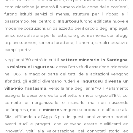
comunicazione (aumentò il numero delle corse delle corriere),
furono istituiti servizi di mensa, strutture per il riposo e il
passatempo. Nel centro di
Ingurtosu
furono edificate nuove e
moderne costruzioni: un palazzetto per il circolo degli impiegati
arricchito dal salone per le feste, sale giochi e mensa con alloggi
ai piani superiori; sorsero foresterie, il cinema, circoli ricreativi e
campi sportivi.
Negli anni ’50 entrò in crisi il
settore minerario in Sardegna
.
La
miniera di Ingurtosu
cessa l’attività di estrazione mineraria
nel 1965, la maggior parte dei tetti delle abitazioni vengono
sfondati, gli edifici diventano ruderi e
Ingurtosu diventa un
villaggio fantasma
. Verso la fine degli anni ‘70 il Parlamento
assegna la pesante eredità del settore metallurgico all’ENI, col
compito di riorganizzarlo e risanarlo ma non riuscendo
nell’impresa, molte
miniere
vengono scorporate e affidate alla
SIM, affiliandola all’Agip S.p.a. In questi anni vennero portati
avanti studi e progetti che volevano essere qualificanti ed
innovativi, volti alla valorizzazione dei connotati storici ed