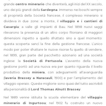
grande
centro minerario
che diventerà, agli inizi del XX secolo,
uno dei più grandi della
Sardegna
. Immerso nei boschi sempre
di proprietà della Società francese, il complesso minerario si
divideva in due zone: a monte, il
villaggio e i cantieri di
Casargiu
; a valle gli impianti di Bau. Nel 1898 nuovi saggi
rilevarono la presenza di un altro corpo filoniano di maggiori
dimensioni rispetto a quello sfruttato sino a quel momento:
questa scoperta sancì la fine della gestione francese. L’unico
modo per poter sfruttare le nuove risorse fu quello di vendere,
nel 1899, gran parte del pacchetto azionario ad una società
inglese: la
Società di Pertusola
. L’avvento della nuova
gestione portò ad una nuova era per quanto riguarda il livello
produttivo della
miniera
, con adeguamenti all’avanguardia
(
laveria Brassey a Naracauli
, 1900) e per l’ampliamento del
villaggio operaio. Queste migliorie sono quasi del tutto ascrivibili
alla personalità di
Lord Thomas Alnutt Brassey
.
Nel 1889 venne istituita la scuola elementare del
villaggio
minerario di Ingurtosu
; nel 1902 fu costruito un nuovo