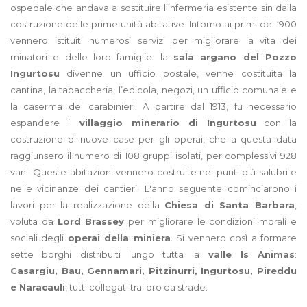
ospedale che andava a sostituire l’infermeria esistente sin dalla
costruzione delle prime unità abitative. Intorno ai primi del ‘900
vennero istituiti numerosi servizi per migliorare la vita dei
minatori e delle loro famiglie: la
sala argano del Pozzo
Ingurtosu
divenne un ufficio postale, venne costituita la
cantina, la tabaccheria, l’edicola, negozi, un ufficio comunale e
la caserma dei carabinieri. A partire dal 1913, fu necessario
espandere il
villaggio minerario di Ingurtosu
con la
costruzione di nuove case per gli operai, che a questa data
raggiunsero il numero di 108 gruppi isolati, per complessivi 928
vani. Queste abitazioni vennero costruite nei punti più salubri e
nelle vicinanze dei cantieri. L'anno seguente cominciarono i
lavori per la realizzazione della
Chiesa di Santa Barbara
,
voluta da
Lord Brassey
per migliorare le condizioni morali e
sociali degli
operai della miniera
. Si vennero così a formare
sette borghi distribuiti lungo tutta la
valle Is Animas
:
Casargiu, Bau, Gennamari, Pitzinurri, Ingurtosu, Pireddu
e Naracauli
, tutti collegati tra loro da strade.