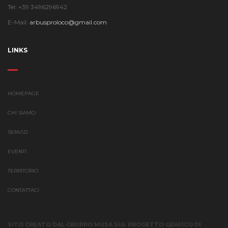
Tel: +39 3496296942
E-Mail:
arbusproloco@gmail.com
LINKS
HOMEPAGE
CHI SIAMO
SERVIZI
EVENTI
TERRITORIO
CONTATTACI
SITO CREATO DAL GRUPPO MUSA SUL PROGETTO GRAFICO DI