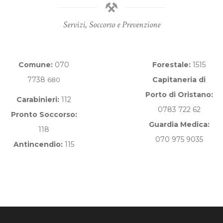
Servizi, Soccorso e Prevenzione
Comune:
070
Forestale:
1515
7738
Capitaneria di
680
Porto di Oristano:
Carabinieri:
112
0783 722 62
Pronto Soccorso:
Guardia Medica:
118
070 975 9035
Antincendio:
115